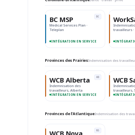
BC MSP
WorkS
BC
Medical Services Plan ·
Indemnisati
Teleplan
travailleurs 
INTÉGRATION EN SERVICE
INTÉGRATI
Provinces des Prairies
Indemnisation des travailleu
WCB Alberta
WCB S
AB
Indemnisation des
Indemnisati
travailleurs, Alberta
travailleurs
INTÉGRATION EN SERVICE
INTÉGRATI
Provinces de l’Atlantique
Indemnisation des travail
WCB Nova
NS