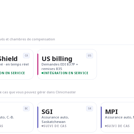
ivés et chambres de compensation
hield
US billing
CA
US
vé · en temps réel
Demandes EDI 837P +
remises 835
ON EN SERVICE
INTÉGRATION EN SERVICE
e cas que vous pouvez gérer dans Clinicmaster
SGI
MPI
BC
SK
to, C.-B.
Assurance auto,
Assurance auto,
Saskatchewan
AS
SUIVI DE CAS
SUIVI DE CAS