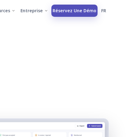
urces
Entreprise
Réservez Une Démo
FR