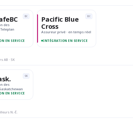
afeBC
Pacific Blue
BC
BC
Cross
on des
· Teleplan
Assureur privé · en temps réel
ON EN SERVICE
INTÉGRATION EN SERVICE
rs AB · SK
ask.
SK
on des
, Saskatchewan
ON EN SERVICE
leurs N.-É.