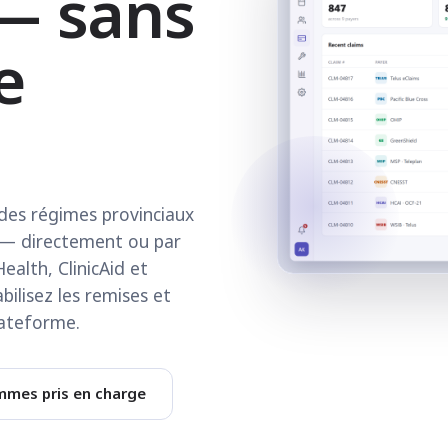
— sans
e
des régimes provinciaux
 — directement ou par
alth, ClinicAid et
ilisez les remises et
lateforme.
ammes pris en charge