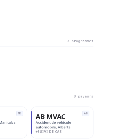
3 programmes
8 payeurs
AB MVAC
MB
AB
 Manitoba
Accident de véhicule
automobile, Alberta
SUIVI DE CAS