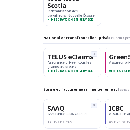
Scotia
Indemnisation des
travailleurs, Nouvelle-Écosse
INTÉGRATION EN SERVICE
National et transfrontalier · privé
Assureurs pr
TELUS eClaims
GreenS
CA
Assurance privée · tous les
Assureur pri
grands assureurs
INTÉGRATION EN SERVICE
INTÉGRATI
Suivre et facturer aussi manuellement
Types d
SAAQ
ICBC
QC
Assurance auto, Québec
Assurance au
SUIVI DE CAS
SUIVI DE C