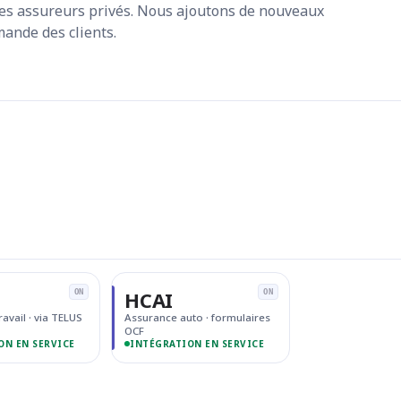
les assureurs privés. Nous ajoutons de nouveaux
ande des clients.
HCAI
ON
ON
ravail · via TELUS
Assurance auto · formulaires
OCF
ON EN SERVICE
INTÉGRATION EN SERVICE