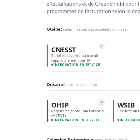
eRéclamations et de GreenShield pour 
programmes de facturation selon la dem
Québec
Indemnisation des accidents du travail
CNESST
QC
Santé et sécurité au travail ·
rapprochement par IA
INTÉGRATION EN SERVICE
Ontario
Santé · travail · auto
OHIP
WSIB
ON
Régime de santé · via ClinicAid
Sécurité au t
(MCEDT)
INTÉGRATION EN SERVICE
INTÉGRATI
Colombie-Britannique
Santé · travail · privé