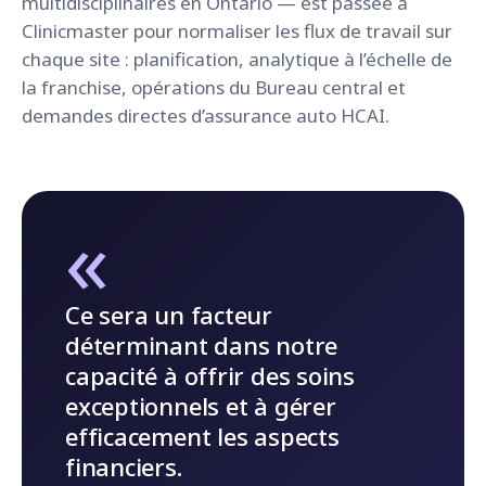
multidisciplinaires en Ontario — est passée à
Clinicmaster pour normaliser les flux de travail sur
chaque site : planification, analytique à l’échelle de
la franchise, opérations du Bureau central et
demandes directes d’assurance auto HCAI.
«
Ce sera un facteur
déterminant dans notre
capacité à offrir des soins
exceptionnels et à gérer
efficacement les aspects
financiers.