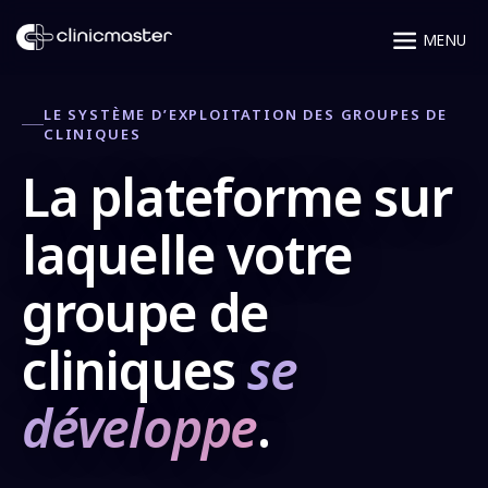
Chaque
discipline. Un
seul système
d’exploitation.
LE SYSTÈME D’EXPLOITATION DES GROUPES DE
CLINIQUES
La plateforme sur
laquelle votre
groupe de
cliniques
se
développe
.