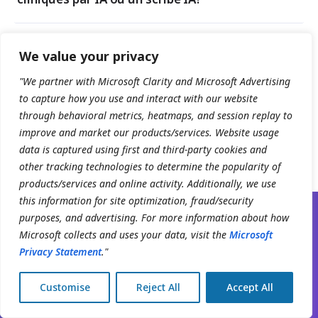
+
Combien coûte Clinicmaster?
We value your privacy
"We partner with Microsoft Clarity and Microsoft Advertising
+
to capture how you use and interact with our website
Clinicmaster est-il canadien, et où mes
données sont-elles hébergées?
through behavioral metrics, heatmaps, and session replay to
improve and market our products/services. Website usage
data is captured using first and third-party cookies and
other tracking technologies to determine the popularity of
products/services and online activity. Additionally, we use
this information for site optimization, fraud/security
purposes, and advertising. For more information about how
Microsoft collects and uses your data, visit the
Microsoft
Privacy Statement
."
PRÊTS QUAND VOUS LE SEREZ
Faites croître votre
Customise
Reject All
Accept All
organisation avec