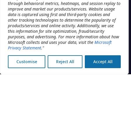
through behavioral metrics, heatmaps, and session replay to
improve and market our products/services. Website usage
PLATFORM
data is captured using first and third-party cookies and
other tracking technologies to determine the popularity of
Planification
The operating system for
products/services and online activity. Additionally, we use
multi-location clinic groups.
this information for site optimization, fraud/security
DME
Built by Addatech Systems Inc.
purposes, and advertising. For more information about how
in Montréal, Canada.
Engagement client
Microsoft collects and uses your data, visit the
Microsoft
Privacy Statement
."
Intelligence économique
Customise
Reject All
Accept All
Sécurité
CENTRAL OFFICE
DISCIPLINES
Réservation
Physiothérapie
Facturation
Santé mentale
Marketing
Cliniques du sommeil
Rapports
MedSpa