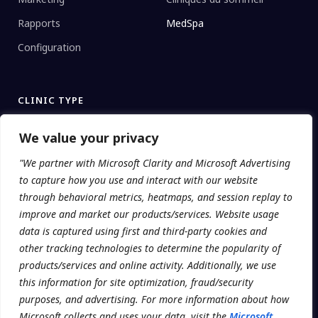
Rapports
MedSpa
Configuration
CLINIC TYPE
Réseaux d’entreprise
We value your privacy
Cliniques régionales
"We partner with Microsoft Clarity and Microsoft Advertising
to capture how you use and interact with our website
Indépendant
through behavioral metrics, heatmaps, and session replay to
Universités
improve and market our products/services. Website usage
data is captured using first and third-party cookies and
other tracking technologies to determine the popularity of
products/services and online activity. Additionally, we use
© 2026 Addatech Systems Inc. · Clinicmaster® is a registered
this information for site optimization, fraud/security
trademark.
purposes, and advertising. For more information about how
Conditions d’utilisation
Microsoft collects and uses your data, visit the
Microsoft