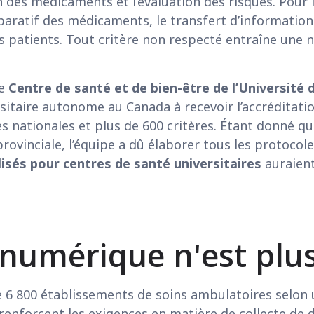
on des médicaments et l’évaluation des risques. Pour le
mparatif des médicaments, le transfert d’informations
des patients. Tout critère non respecté entraîne une 
le
Centre de santé et de bien-être de l’Université 
sitaire autonome au Canada à recevoir l’accréditatio
 nationales et plus de 600 critères. Étant donné qu
ovinciale, l’équipe a dû élaborer tous les protocol
alisés pour centres de santé universitaires
auraient
 numérique n'est plus
e 6 800 établissements de soins ambulatoires selon u
enforcent les exigences en matière de collecte de 